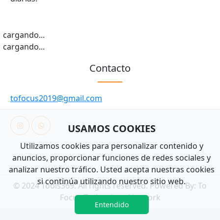
cargando...
cargando...
Contacto
tofocus2019@gmail.com
USAMOS COOKIES
Utilizamos cookies para personalizar contenido y
anuncios, proporcionar funciones de redes sociales y
analizar nuestro tráfico. Usted acepta nuestras cookies
si continúa utilizando nuestro sitio web.
© 2024 Tools369. All rights reserved. Powered By:
To
Focus Technology Network
Entendido