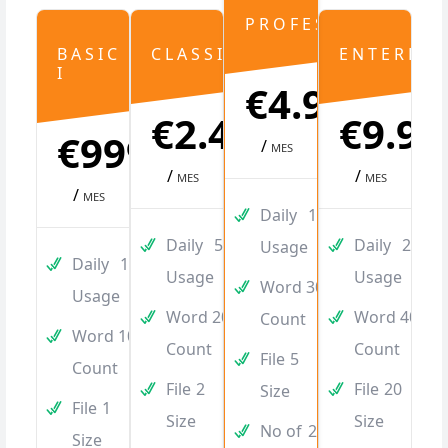
PROFESSIONAL
BASIC
CLASSIC
ENTERPRI
I
€4.999,00
€2.499,00
€9.99
€999,00
/
MES
/
/
MES
MES
/
MES
Daily
100
Daily
50
Daily
250
Usage
Daily
10
Usage
Usage
Word
3000
Usage
Word
2000
Word
4000
Count
Word
1000
Count
Count
File
5
Count
File
2
File
20
Size
File
1
Size
Size
No of
20
Size