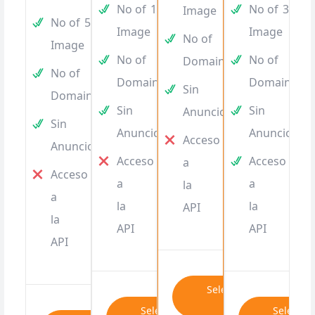
No of
10
No of
30
Image
No of
5
Image
Image
No of
10
Image
No of
10
No of
15
Domain
No of
5
Domain
Domain
Sin
Domain
Sin
Sin
Anuncios
Sin
Anuncios
Anuncios
Acceso
Anuncios
Acceso
Acceso
a
Acceso
a
a
la
a
la
la
API
la
API
API
API
Seleccionar
Plan
Seleccionar
Seleccio