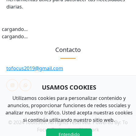
diarias.
cargando...
cargando...
Contacto
tofocus2019@gmail.com
USAMOS COOKIES
Utilizamos cookies para personalizar contenido y
anuncios, proporcionar funciones de redes sociales y
analizar nuestro tráfico. Usted acepta nuestras cookies
si continúa utilizando nuestro sitio web.
© 2024 Tools369. All rights reserved. Powered By:
To
Focus Technology Network
Entendido