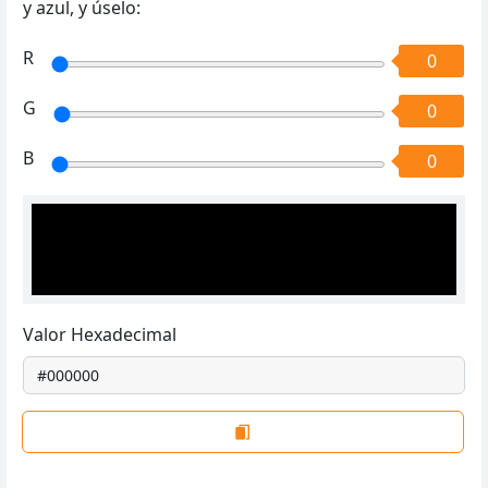
y azul, y úselo:
R
0
G
0
B
0
Valor Hexadecimal